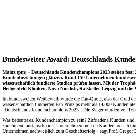
Bundesweiter Award: Deutschlands Kunde
Mainz (pm) – Deutschlands Kundenchampions 2023 stehen fest:
Kundenbeziehungen glänzen. Rund 150 Unternehmen bundesweit
wissenschaftlich fundierte Studien prüfen lassen. Mit der Tr
Heiligenfeld Kliniken, Novo Nordisk, Ratskeller Leipzig und di
Im bundesweiten Wettbewerb wurde die Fan-Quote, also der Grad de
wissenschaftlich fundierten Fan-Prinzips mehr als 14.000 Kundenin
„Deutschlands Kundenchampions 2023“. Die Sieger wurden vor To
Was bedeutet es, Kundenchampion zu sein? Zufriedene Kunden sind k
zunehmend austauschbarer. Unternehmen müssen Kunden an sich binde
Unternehmen nachweislich zum Geschäftserfolg“, sagt Prof. Gregor Da