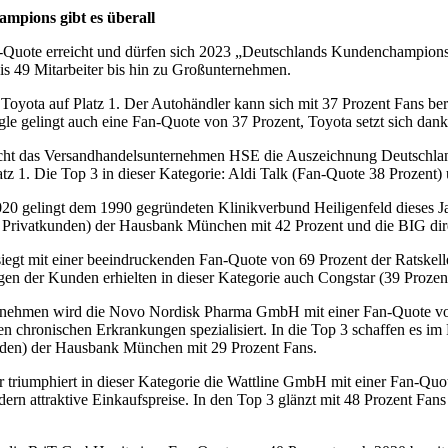
mpions gibt es überall
Quote erreicht und dürfen sich 2023 „Deutschlands Kundenchampions“
is 49 Mitarbeiter bis hin zu Großunternehmen.
yota auf Platz 1. Der Autohändler kann sich mit 37 Prozent Fans berei
e gelingt auch eine Fan-Quote von 37 Prozent, Toyota setzt sich dan
eicht das Versandhandelsunternehmen HSE die Auszeichnung Deutsch
tz 1. Die Top 3 in dieser Kategorie: Aldi Talk (Fan-Quote 38 Prozent
20 gelingt dem 1990 gegründeten Klinikverbund Heiligenfeld dieses Ja
ch Privatkunden) der Hausbank München mit 42 Prozent und die BIG dir
egt mit einer beeindruckenden Fan-Quote von 69 Prozent der Ratskeller
ngen der Kunden erhielten in dieser Kategorie auch Congstar (39 Pro
nehmen wird die Novo Nordisk Pharma GmbH mit einer Fan-Quote von 
chronischen Erkrankungen spezialisiert. In die Top 3 schaffen es im
nden) der Hausbank München mit 29 Prozent Fans.
r triumphiert in dieser Kategorie die Wattline GmbH mit einer Fan-Quo
ern attraktive Einkaufspreise. In den Top 3 glänzt mit 48 Prozent F