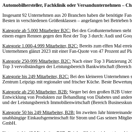
Automobilhersteller, Fachklinik oder Versandunternehmen – Cha
Insgesamt 92 Unternehmen aus 20 Branchen haben die benötigte Fan-
Besten in verschiedenen Größenklassen – angefangen bei Betrieben b
Kategorie ab 5.000 Mitarbeiter B2C:
Bei den Großunternehmen steht To
einem engen Rennen gegen den Rest der Top 3 durch: Audi und Googl
Kategorie 1.000-4.999 Mitarbeiter, B2C:
Bereits zum elften Mal err
Unternehmen glänzt 2023 mit einer Fan-Quote von 47 Prozent auf Pla
Kategorie 250-999 Mitarbeiter, B2C:
Nach einer Top 3 Platzierung 20
Top 3 vervollständigen der Leistungsbereich Bankwirtschaft (Berei
Kategorie bis 249 Mitarbeiter, B2C:
Bei den kleineren Unternehmen si
Zentrum Leipzigs mit regionaler und frischer Küche. Beste Bewertu
Kategorie ab 250 Mitarbeiter, B2B:
Sieger bei den großen B2B Unter
Entwicklung von Produkten zur Behandlung von Diabetes und anderen 
und der Leistungsbereich Immobilienwirtschaft (Bereich Businessku
Kategorie 50 bis 249 Mitarbeiter, B2B:
Im zweiten Jahr hintereinande
unabhängige Einkaufsgemeinschaft für Strom und Gas seinen Mitglied
GmbH.