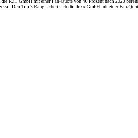
t die R.iT GmbH mit einer Fan-Quote von 40 Prozent nach 2020 bereits
rozesse. Den Top 3 Rang sichert sich die iloxx GmbH mit einer Fan-Quo