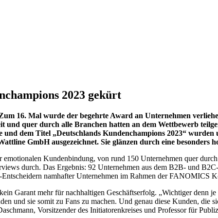
nchampions 2023 gekürt
 Zum 16. Mal wurde der begehrte Award an Unternehmen verliehe
 und quer durch alle Branchen hatten an dem Wettbewerb teilg
ophäe und dem Titel „Deutschlands Kundenchampions 2023“ wurden
e Wattline GmbH ausgezeichnet.
Sie glänzen durch eine besonders 
r emotionalen Kundenbindung, von rund 150 Unternehmen quer durch 
terviews durch. Das Ergebnis: 92 Unternehmen aus dem B2B- und B2C-S
p-Entscheidern namhafter Unternehmen im Rahmen der FANOMICS Kon
ein Garant mehr für nachhaltigen Geschäftserfolg. „Wichtiger denn j
n und sie somit zu Fans zu machen. Und genau diese Kunden, die sich
schmann, Vorsitzender des Initiatorenkreises und Professor für Publiz